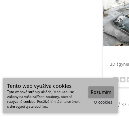
3D ágyn
Tento web využívá cookies
Rozumím
Tyto webové stránky ukládají v souladu se
zákony na vaše zařízení soubory, obecně
nazývané cookies. Používáním těchto stránek
O cookies
1-12 / 37
s tím vyjadřujete souhlas.