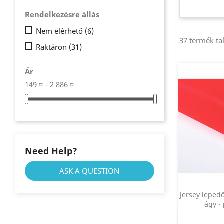
Rendelkezésre állás
Nem elérhető
(6)
37 termék tal
Raktáron
(31)
Ár
149 ¤ - 2 886 ¤
Need Help?
ASK A QUESTION
Jersey leped
ágy -