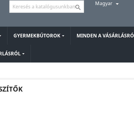
Magyar


GYERMEKBÚTOROK
MINDEN A VÁSÁRLÁSR
ÁRLÁSRÓL
SZÍTŐK