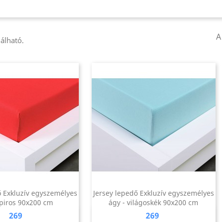
A
álható.
ő Exkluzív egyszemélyes
Jersey lepedő Exkluzív egyszemélyes
 piros 90x200 cm
ágy - világoskék 90x200 cm
Ár
Ár
269
269
Előnézet
Előnézet

