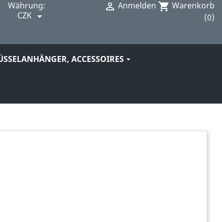
Währung:
Anmelden
Warenkorb

shopping_cart
CZK

(0)
ÜSSELANHÄNGER, ACCESSOIRES