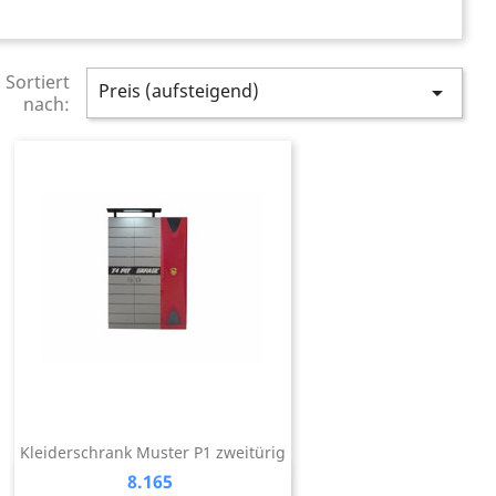
Sortiert
Preis (aufsteigend)

nach:
Kleiderschrank Muster P1 zweitürig
Preis
8.165
Vorschau
