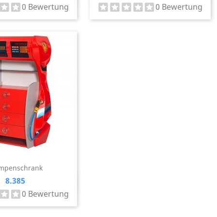
0 Bewertung
0 Bewertung
mpenschrank
Preis
8.385
Vorschau

0 Bewertung