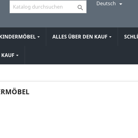
Deutsch


KINDERMÖBEL
ALLES ÜBER DEN KAUF
SCHL
N KAUF
ERMÖBEL