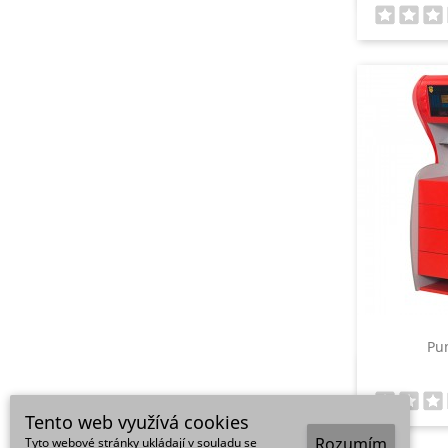
Pu
Tento web využívá cookies
Rozumím
Tyto webové stránky ukládají v souladu se