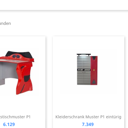
funden
tstischmuster P1
Kleiderschrank Muster P1 eintürig
Preis
Preis
6.129
7.349
Vorschau
Vorschau

