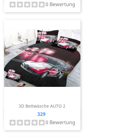
0 Bewertung
3D Bettwäsche AUTO 2
Preis
329
Vorschau

0 Bewertung