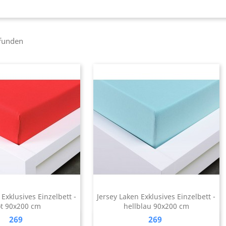
efunden
 Exklusives Einzelbett -
Jersey Laken Exklusives Einzelbett -
ot 90x200 cm
hellblau 90x200 cm
Preis
Preis
269
269
Vorschau
Vorschau

