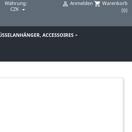
Währung:
Anmelden
Warenkorb

shopping_cart
CZK

(0)
ÜSSELANHÄNGER, ACCESSOIRES