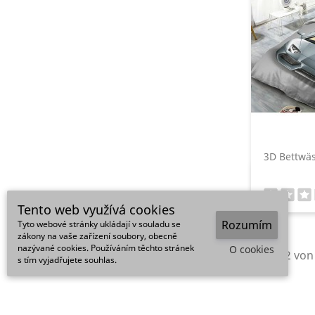
3D Bettwä
Tento web využívá cookies
Rozumím
Tyto webové stránky ukládají v souladu se
zákony na vaše zařízení soubory, obecně
nazývané cookies. Používáním těchto stránek
O cookies
1 - 12 von
s tím vyjadřujete souhlas.