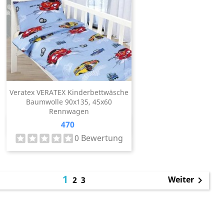
Veratex VERATEX Kinderbettwäsche
Baumwolle 90x135, 45x60
Rennwagen
Preis
470
Vorschau

0 Bewertung
1
Weiter
2
3
