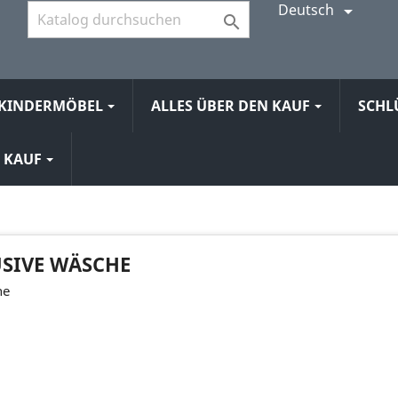
Deutsch


KINDERMÖBEL
ALLES ÜBER DEN KAUF
SCHL
N KAUF
SIVE WÄSCHE
he