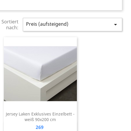
Sortiert
Preis (aufsteigend)

nach:
Jersey Laken Exklusives Einzelbett -
weiß 90x200 cm
Preis
269
Vorschau
