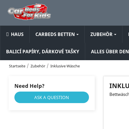
HAUS
CARBEDS BETTEN
ZUBEHÖR
BALICÍ PAPÍRY, DÁRKOVÉ TAŠKY
ALLES ÜBER DE
Startseite
Zubehör
Inklusive Wäsche
INKLU
Need Help?
Bettwäsc
ASK A QUESTION