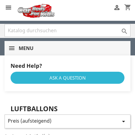
shopping_cart



MENU
Need Help?
ASK A QUESTION
LUFTBALLONS
Preis (aufsteigend)
