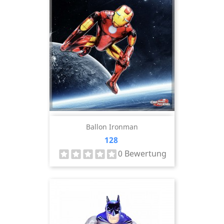
Ballon Ironman
Preis
128
0 Bewertung