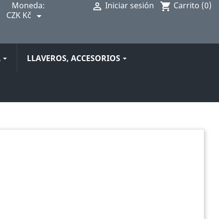
Moneda:
Iniciar sesión
Carrito
(0)

shopping_cart
CZK Kč

A
LLAVEROS, ACCESORIOS