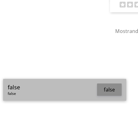
Mostrando
false
false
false