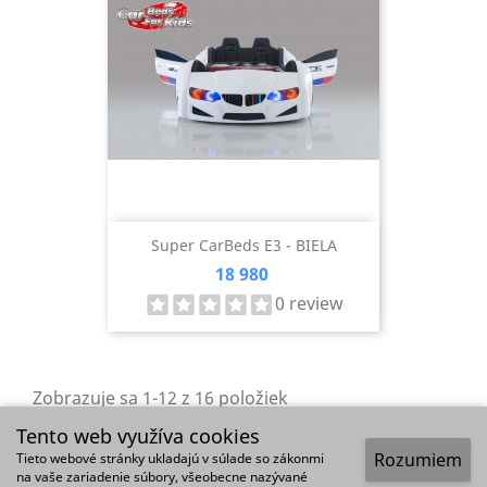
Super CarBeds E3 - BIELA
Cena
18 980
0 review
Zobrazuje sa 1-12 z 16 položiek
1
Tento web využíva cookies
Ďalej
2

Rozumiem
Tieto webové stránky ukladajú v súlade so zákonmi
na vaše zariadenie súbory, všeobecne nazývané