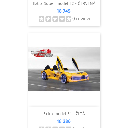
Extra Super model E2 - ČERVENÁ
Cena
18 745
0 review
Extra model E1 - ŽLTÁ
Cena
18 286