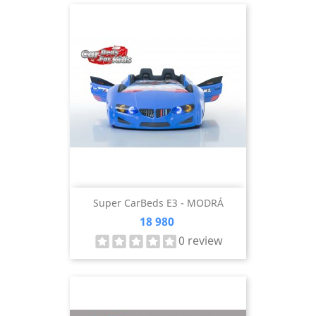
Super CarBeds E3 - MODRÁ
Cena
18 980
0 review