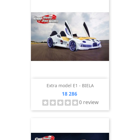
Extra model E1 - BIELA
Cena
18 286
0 review