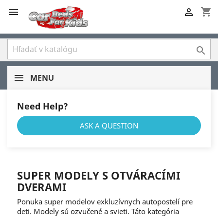
shopping_cart



MENU
Need Help?
ASK A QUESTION
SUPER MODELY S OTVÁRACÍMI
DVERAMI
Ponuka super modelov exkluzívnych autopostelí pre
deti. Modely sú ozvučené a svieti. Táto kategória