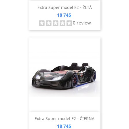
Extra Super model E2 - ŽLTÁ
Cena
18 745
0 review
Extra Super model E2 - ČIERNA
Cena
18 745