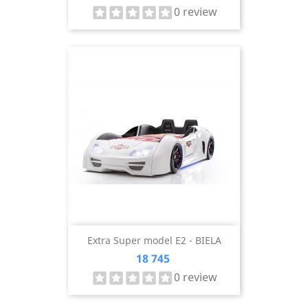
0 review
Extra Super model E2 - BIELA
Cena
18 745
0 review