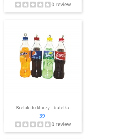
0 review
Brelok do kluczy - butelka
Cena
39
Szybki podgląd

0 review