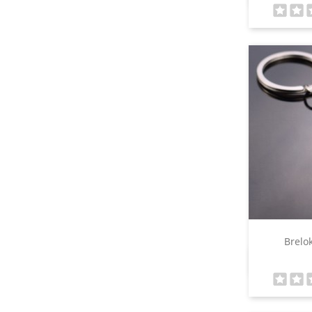
Brelok
S
