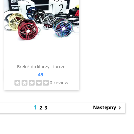
Brelok do kluczy - tarcze
Cena
49
Szybki podgląd

0 review
1
Następny
2
3
