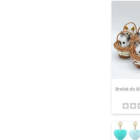
Brelok do k
S
