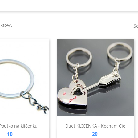
uktów.
S
Poutko na klíčenku
Duet KLÍČENKA - Kocham Cię
Cena
Cena
10
29
zybki podgląd
Szybki podgląd
