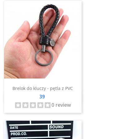
Brelok do kluczy - pętla z PVC
Cena
39
Szybki podgląd

0 review