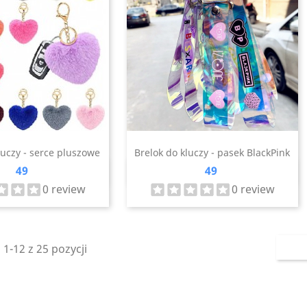
luczy - serce pluszowe
Brelok do kluczy - pasek BlackPink
Cena
Cena
49
49
zybki podgląd
Szybki podgląd

0 review
0 review
1-12 z 25 pozycji