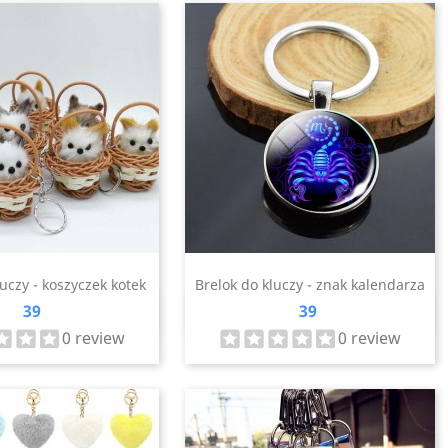
luczy - koszyczek kotek
Brelok do kluczy - znak kalendarza
Cena
Cena
39
39
zybki podgląd
Szybki podgląd

0 review
0 review