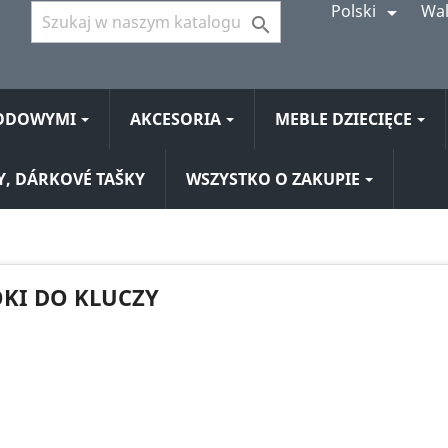
Polski
Wal


HODOWYMI
AKCESORIA
MEBLE DZIECIĘCE
Y, DÁRKOVÉ TAŠKY
WSZYSTKO O ZAKUPIE
KI DO KLUCZY