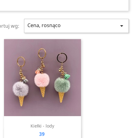
Cena, rosnąco

ortuj wg:
Kiełki - lody
Cena
39
Szybki podgląd
