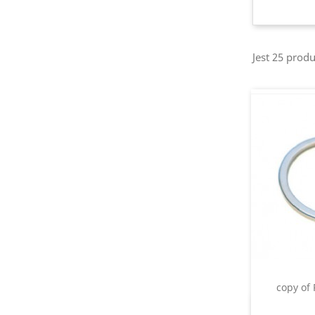
Jest 25 prod
copy of 
S
