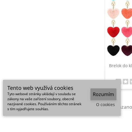
Brelok do k
S

Tento web využívá cookies
Rozumím
Tyto webové stránky ukládají v souladu se
zákony na vaše zařízení soubory, obecně
nazývané cookies. Používáním těchto stránek
O cookies
Pokazano 
s tím vyjadřujete souhlas.