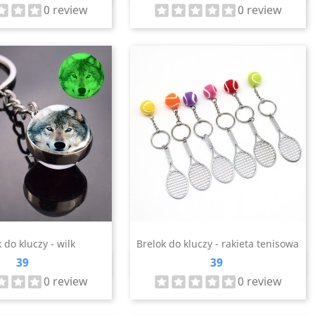
0 review
0 review
 do kluczy - wilk
Brelok do kluczy - rakieta tenisowa
Cena
Cena
39
39
zybki podgląd
Szybki podgląd

0 review
0 review