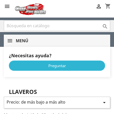
shopping_cart



MENÚ
¿Necesitas ayuda?
Preguntar
LLAVEROS
Precio: de más bajo a más alto
