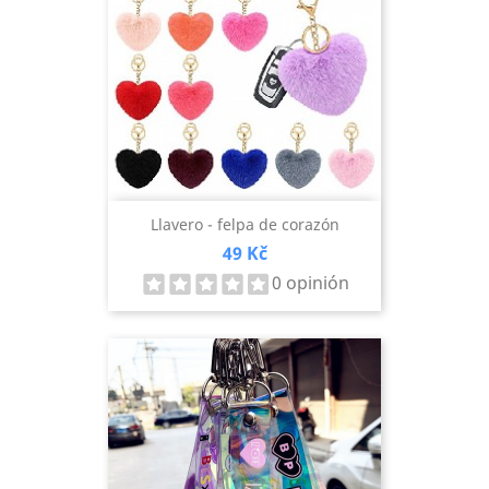
Llavero - felpa de corazón
Precio
49 Kč
0 opinión