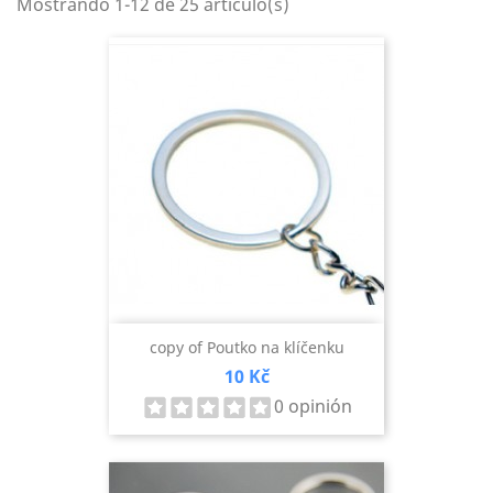
Mostrando 1-12 de 25 artículo(s)
copy of Poutko na klíčenku
Precio
10 Kč
0 opinión