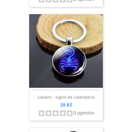
Llavero - signo de calendario
Precio
39 Kč
0 opinión