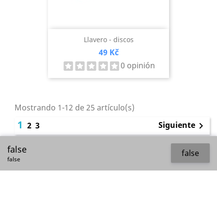
Llavero - discos
Precio
49 Kč
0 opinión
Mostrando 1-12 de 25 artículo(s)
1
Siguiente
2
3

false
Volver arriba

false
false