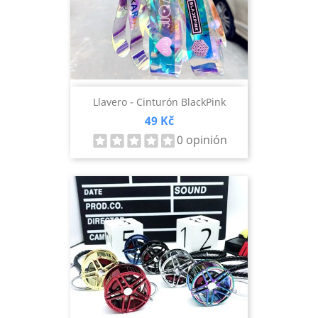
Llavero - Cinturón BlackPink
Precio
49 Kč
0 opinión