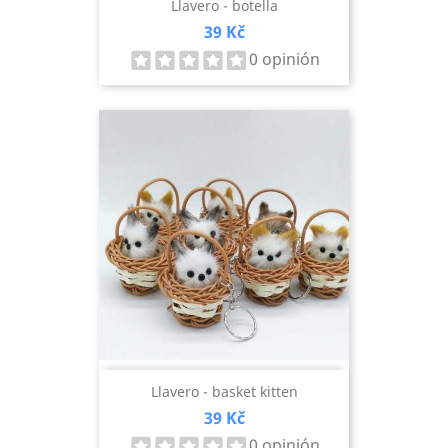
Llavero - botella
Precio
39 Kč
0 opinión
Llavero - basket kitten
Precio
39 Kč
0 opinión