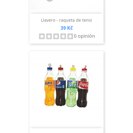
Llavero - raqueta de tenis
Precio
39 Kč
0 opinión