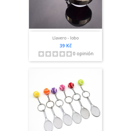
Llavero - lobo
Precio
39 Kč
0 opinión