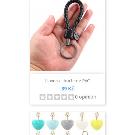
Llavero - bucle de PVC
Precio
39 Kč
0 opinión