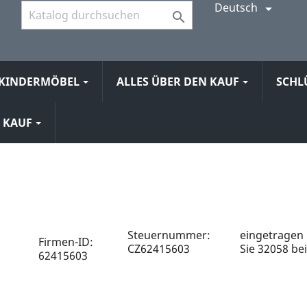
Deutsch


KINDERMÖBEL
ALLES ÜBER DEN KAUF
SCHL
N KAUF
Steuernummer:
eingetragen 
Firmen-ID:
CZ62415603
Sie 32058 be
62415603