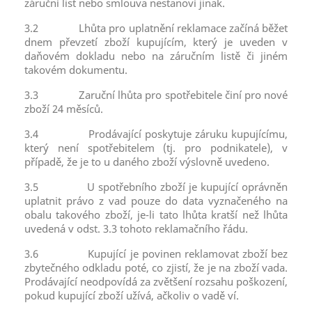
záruční list nebo smlouva nestanoví jinak.
3.2
Lhůta pro uplatnění reklamace začíná běžet
dnem převzetí zboží kupujícím, který je uveden v
daňovém dokladu nebo na záručním listě či jiném
takovém dokumentu.
3.3
Zaruční lhůta pro spotřebitele činí pro nové
zboží 24 měsíců.
3.4
Prodávající poskytuje záruku kupujícímu,
který není spotřebitelem (tj. pro podnikatele), v
případě, že je to u daného zboží výslovně uvedeno.
3.5
U spotřebního zboží je kupující oprávněn
uplatnit právo z vad pouze do data vyznačeného na
obalu takového zboží, je-li tato lhůta kratší než lhůta
uvedená v odst.
3.3
tohoto reklamačního řádu.
3.6
Kupující je povinen reklamovat zboží bez
zbytečného odkladu poté, co zjistí, že je na zboží vada.
Prodávající neodpovídá za zvětšení rozsahu poškození,
pokud kupující zboží užívá, ačkoliv o vadě ví.