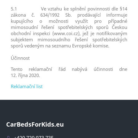
5.1
Ve vztahu ke splnění povinnosti dle §14
zákona č. 634/1992 Sb. prodávající informuje
kupujícího o možnosti využít pro případné
mimosoudní řešení spotřebitelských sporů Českou
obchodní inspekci (www.coi.cz), jež je notifikovaným
subjektem mimosoudního řešení spotřebitelských
sporů vedeným na seznamu Evropské komise.
Účinnost
Tento reklamační řád nabývá účinnosti dne
12. října 2020.
Reklamační list
CarBedsForKids.eu
+420 720 073 735