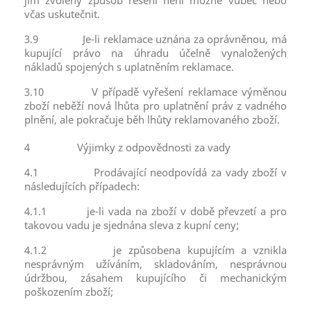
jím zvolený způsob řešení není možné vůbec nebo
včas uskutečnit.
3.9
Je-li reklamace uznána za oprávněnou, má
kupující právo na úhradu účelně vynaložených
nákladů spojených s uplatněním reklamace.
3.10
V případě vyřešení reklamace výměnou
zboží neběží nová lhůta pro uplatnění práv z vadného
plnění, ale pokračuje běh lhůty reklamovaného zboží.
4
Výjimky z odpovědnosti za vady
4.1
Prodávající neodpovídá za vady zboží v
následujících případech:
4.1.1
je-li vada na zboží v době převzetí a pro
takovou vadu je sjednána sleva z kupní ceny;
4.1.2
je způsobena kupujícím a vznikla
nesprávným užíváním, skladováním, nesprávnou
údržbou, zásahem kupujícího či mechanickým
poškozením zboží;