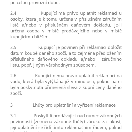
po celou provozní dobu.
2.4
Kupující má právo uplatnit reklamaci u
osoby, která je k tomu určena v příslušném záručním
listě a/nebo v přislušném daňovém dokladu, je-li
určená osoba v místě prodávajícího nebo v místě
kupujícímu bližším.
2.5
Kupující je povinen při reklamaci doložit
datum koupě daného zboží, a to zejména předložením
příslušného daňového dokladu a/nebo záručního
listu, popř. jiným věrohodným způsobem.
2.6
Kupující nemá právo uplatnit reklamaci na
vadu, která byla vytýkána již v minulosti, pokud na ni
byla poskytnuta přiměřená sleva z kupní ceny daného
zboží.
3
Lhůty pro uplatnění a vyřízení reklamace
3.1
Poskytl-li prodávající nad rámec zákonných
povinností (zejména zákonné lhůty) záruku za jakost,
její uplatnění se řídí tímto reklamačním řádem, pokud