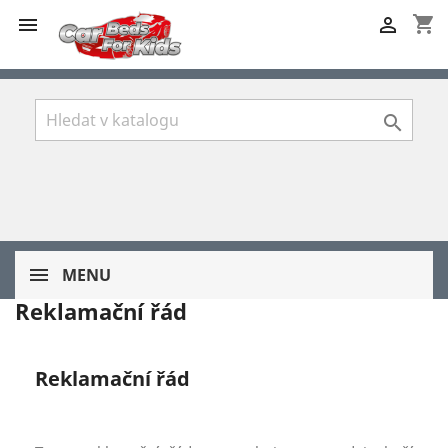
shopping_cart



MENU
Reklamační řád
Reklamační řád