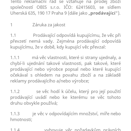
Tento reklamační řád se vztahuje na prodej zboží
společností OBIS s.r.o. IČO: 62415603, se sídlem
Uherská 635, 190 17 Praha 9 (dále jako „
prodávající
“).
1
Záruka za jakost
1.1
Prodávající odpovídá kupujícímu, že věc při
převzetí nemá vady. Zejména prodávající odpovídá
kupujícímu, že v době, kdy kupující věc převzal:
1.1.1
má věc vlastnosti, které si strany ujednaly, a
chybí-li ujednání takové vlastnosti, pak takové, které
prodávající nebo výrobce popsal nebo které kupující
očekával s ohledem na povahu zboží a na základě
reklamy prodávajícího a/nebo výrobce;
1.1.2
se věc hodí k účelu, který pro její použití
prodávající uvádí nebo ke kterému se věc tohoto
druhu obvykle používá;
1.1.3
je věc v odpovídajícím množství, míře nebo
hmotnosti;
1.1.4
vyhovuje věc požadavkům právních