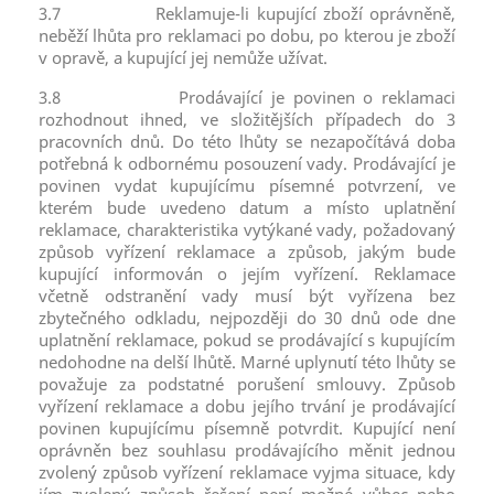
3.7
Reklamuje-li kupující zboží oprávněně,
neběží lhůta pro reklamaci po dobu, po kterou je zboží
v opravě, a kupující jej nemůže užívat.
3.8
Prodávající je povinen o reklamaci
rozhodnout ihned, ve složitějších případech do 3
pracovních dnů. Do této lhůty se nezapočítává doba
potřebná k odbornému posouzení vady. Prodávající je
povinen vydat kupujícímu písemné potvrzení, ve
kterém bude uvedeno datum a místo uplatnění
reklamace, charakteristika vytýkané vady, požadovaný
způsob vyřízení reklamace a způsob, jakým bude
kupující informován o jejím vyřízení. Reklamace
včetně odstranění vady musí být vyřízena bez
zbytečného odkladu, nejpozději do 30 dnů ode dne
uplatnění reklamace, pokud se prodávající s kupujícím
nedohodne na delší lhůtě. Marné uplynutí této lhůty se
považuje za podstatné porušení smlouvy. Způsob
vyřízení reklamace a dobu jejího trvání je prodávající
povinen kupujícímu písemně potvrdit. Kupující není
oprávněn bez souhlasu prodávajícího měnit jednou
zvolený způsob vyřízení reklamace vyjma situace, kdy