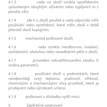
4.1.3
vada na zboží vznikla opotřebením
způsobeným obvyklým užíváním nebo vyplývá-li to z
povahy věci;
4.1.4
jde-li o zboží použité a vada odpovídá míře
používání nebo opotřebení, které mělo zboží v době
převzetí zboží kupujícím;
4.1.5
mechanické poškození zboží;
4.1.6
vada vznikla neodbornou instalací,
zacházením, obsluhou nebo zanedbáním péče o zboží;
4.1.7
provedení nekvalifikovaného zásahu či
změna parametrů;
4.1.8
používání zboží v podmínkách, které
neodpovídají svojí teplotou, prašností, vlhkostí,
chemickými a mechanickými vlivy prostředí, které je
prodejcem nebo výrobcem určeno;
4.1.9
poškození v důsledku vyšší moci;
5
Závěrečná ustanovení