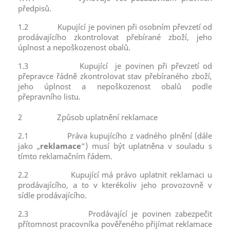
předpisů.
1.2
Kupující je povinen při osobním převzetí od
prodávajícího zkontrolovat přebírané zboží, jeho
úplnost a nepoškozenost obalů.
1.3
Kupující je povinen při převzetí od
přepravce řádně zkontrolovat stav přebíraného zboží,
jeho úplnost a nepoškozenost obalů podle
přepravního listu.
2
Způsob uplatnění reklamace
2.1
Práva kupujícího z vadného plnění (dále
jako „
reklamace
“) musí být uplatněna v souladu s
tímto reklamačním řádem.
2.2
Kupující má právo uplatnit reklamaci u
prodávajícího, a to v kterékoliv jeho provozovně v
sídle prodávajícího.
2.3
Prodávající je povinen zabezpečit
přítomnost pracovníka pověřeného přijímat reklamace