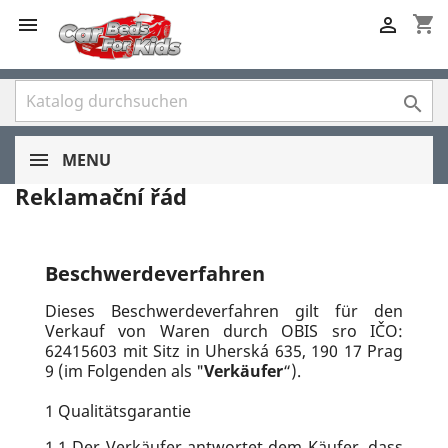
shopping_cart



MENU
Reklamační řád
Beschwerdeverfahren
Dieses Beschwerdeverfahren gilt für den
Verkauf von Waren durch OBIS sro IČO:
62415603 mit Sitz in Uherská 635, 190 17 Prag
9 (im Folgenden als "
Verkäufer
“).
1
Qualitätsgarantie
1.1
Der Verkäufer antwortet dem Käufer, dass